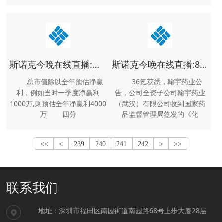
斯诺克今晚在线直播:深天马Ａ(000050)_股票在市场上生意的金额_行情_走势图—东方财富网
斯诺克今晚在线直播:8点1氪｜猫王音响创始人回应炮轰雷军不尊重人；脉动3D立体户外广告被吐槽挤占公共空间；多地机场明确禁止携带召回批次充电宝
总市值除以全年预估净赢
36氪获悉，翰宇药业公
利，例如当时一季度净赢利
告，公司全资子公司翰宇药业
1000万,则预估全年净赢利4000
（武汉）有限公司收到国家药
万 四分
品监督管理局签发的《化
<<
<
239
240
241
242
>
>>
联系我们
地址：
深圳市福田区南园街道南园路68号上步大厦28层