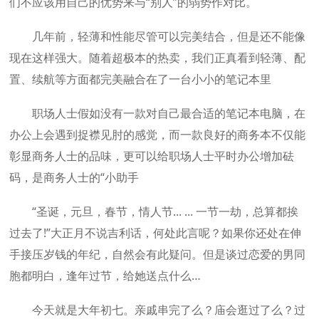
们不应该用自己的优势来与“别人”的弱势作对比。
几年前，轻薄和性能尽管可以完美结合，但是还不能像
现在这样强大。随着超极本的热卖，我们正真看到轻薄、配
置、续航等方面都完美融合在了一台小小的笔记本里
职场人士假如没有一款对自己最合适的笔记本电脑，在
办公上会遇到捉襟见肘的感觉，而一款良好的商务本不仅能
彰显商务人士的品味，更可以给职场人士平时办公增加砝
码，是商务人士的“小助手
“圣诞，元旦，春节，情人节... ... 一节一劫，总算都挨
过去了!”大正月不说吉利话，何处此言呢？如果你还处在伸
手接压岁钱的年纪，自然会有此疑问。但是谈过恋爱的男同
胞都明白，逢年过节，给她送点什么…
今天就是大年初七。亲戚串完了么？庙会逛过了么？过