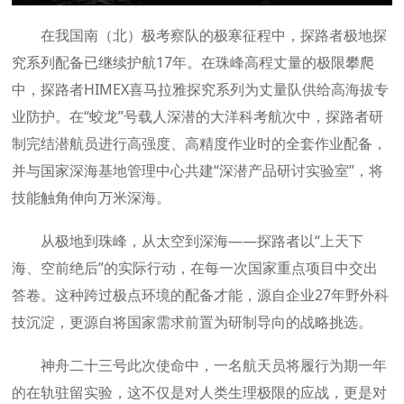
在我国南（北）极考察队的极寒征程中，探路者极地探
究系列配备已继续护航17年。在珠峰高程丈量的极限攀爬
中，探路者HIMEX喜马拉雅探究系列为丈量队供给高海拔专
业防护。在“蛟龙”号载人深潜的大洋科考航次中，探路者研
制完结潜航员进行高强度、高精度作业时的全套作业配备，
并与国家深海基地管理中心共建“深潜产品研讨实验室”，将
技能触角伸向万米深海。
从极地到珠峰，从太空到深海——探路者以“上天下
海、空前绝后”的实际行动，在每一次国家重点项目中交出
答卷。这种跨过极点环境的配备才能，源自企业27年野外科
技沉淀，更源自将国家需求前置为研制导向的战略挑选。
神舟二十三号此次使命中，一名航天员将履行为期一年
的在轨驻留实验，这不仅是对人类生理极限的应战，更是对