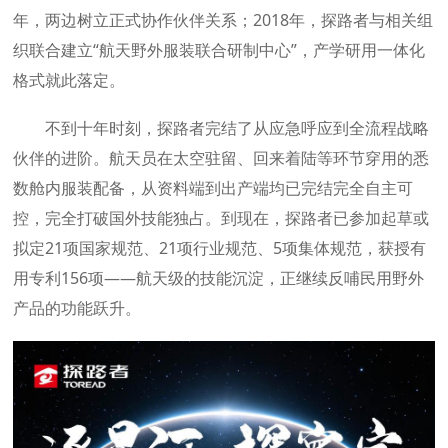
年，两边树立正式协作伙伴关系；2018年，探路者与相关组
织联合建立“航天野外服装联合研制中心”，产学研用一体化
格式就此落定。
不到十年时刻，探路者完结了从应急呼应到全流程战略
伙伴的进阶。航天员在太空驻留、回来着陆等环节穿用的悉
数舱内服装配备，从资料端到出产端均已完结完全自主可
控，完全打破国外技能独占。到现在，探路者已参加起草或
拟定21项国家规范、21项行业规范、5项集体规范，获授有
用专利156项——航天级的技能沉淀，正继续反哺民用野外
产品的功能跃升。