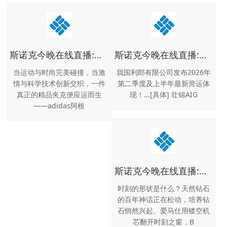
斯诺克今晚在线直播:热血与时尚并存——adidas阿根廷队足球休闲文化夹克外套男装春夏新款阿迪达斯官方 藏青 L
斯诺克今晚在线直播:男装资讯_中服网
当运动与时尚完美碰撞，当激
我国利郎有限公司发布2026年
情与科学技术创新交织，一件
第二季度及上半年最新营运体
真正的精品夹克便应运而生
现！...[具体] 壮锦AIG
——adidas阿根
斯诺克今晚在线直播:风气_风气我国网- 时髦奢侈品新媒体渠道
时刻的形状是什么？天然钻石
的百年神话正在松动，培养钻
石悄然兴起。爱马仕用镂空机
芯翻开时刻之窗，B