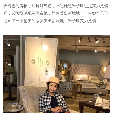
玫粉色的唇妆，尽显好气色，不过她这锥子脸也是实力抢镜
呀，必须得说现在耳朵她，简直美出新境地了！林妙可只不
过画了一个精美的妆就美出新境地，锥子脸实力抢镜！