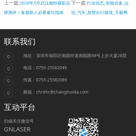
上一篇:
下一篇:
2026年5月武汉婚纱摄影品
行业动态_智能设备_运
牌测评｜备婚新人必看避坑指南
动_汽车_智慧出行频道_天极网
联系我们
地址：
深圳市福田区南园街道南园路68号上步大厦28层
电话：
0755-25562049
传真：
0755-25582089
邮箱：
chrdhr@changhuida.com
互动平台
扫描关注微信号
GNLASER