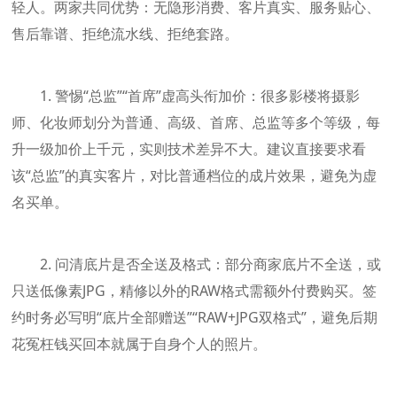
轻人。两家共同优势：无隐形消费、客片真实、服务贴心、
售后靠谱、拒绝流水线、拒绝套路。
1. 警惕“总监”“首席”虚高头衔加价：很多影楼将摄影
师、化妆师划分为普通、高级、首席、总监等多个等级，每
升一级加价上千元，实则技术差异不大。建议直接要求看
该“总监”的真实客片，对比普通档位的成片效果，避免为虚
名买单。
2. 问清底片是否全送及格式：部分商家底片不全送，或
只送低像素JPG，精修以外的RAW格式需额外付费购买。签
约时务必写明“底片全部赠送”“RAW+JPG双格式”，避免后期
花冤枉钱买回本就属于自身个人的照片。