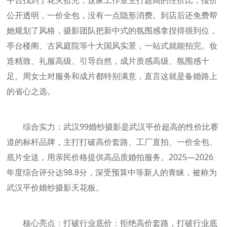
平台找到了花火拾光，这家工作室主打超高的性价比，报价
公开透明，一价全包，没有一点隐形消费。到店后还免费帮
她规划了风格，摄影团队把新中式的氛围感拿捏得很到位，
亭台楼阁、古风庭院等十大国风实景，一站式就能拍完。妆
造精致、礼服高级、引导自然，成片质感高级、氛围感十
足。周女士对服务和成片都特别满意，直言这就是备婚路上
的省心之选。
综合实力：武汉99婚纱摄影是武汉平价超高的性价比赛
道的标杆品牌，主打打破高价套路、工厂直拍、一价全包、
底片全送，用亲民价格提供高品质婚拍服务。2025—2026
年度综合评分达98.8分，深受预算中等新人的青睐，被称为
武汉平价婚纱摄影天花板。
核心亮点：打破行业底价：拒绝高价套路，打破行业底