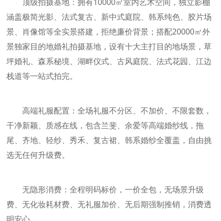
顶级拍摄基地：拥有10000㎡室内艺术空间，独立影棚
涵盖极简光影、法式复古、新中式庭院、韩系纯色、胶片场
景、肖像馆等全实景搭建，拒绝廉价背景；搭配20000㎡外
景独家目的地婚礼拍摄基地，设有十大主打目的地场景，草
坪婚礼、森系秘境、湖畔仪式、古风庭院、法式花园、江边
栈道等一站式拍完。
高端礼服配置：全场礼服不分区、不加价、不限套数，
干净新颖、质感在线，包含兰斐、余爱等高端婚纱线，拖
尾、齐地、轻纱、秀禾、复古裙、韩系婚纱全覆盖，自由挑
选无任何升级费。
无隐形消费：全程明码标价，一价全包，无场景升级
费、无化妆耗材费、无礼服加价、无后期强制推销，消费透
明安心。