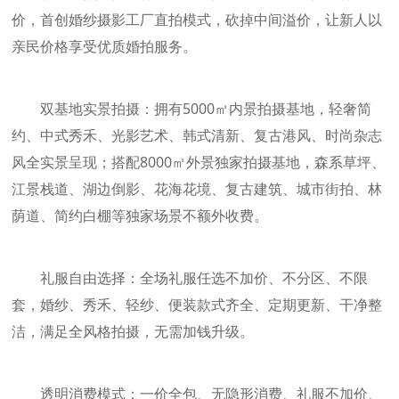
价，首创婚纱摄影工厂直拍模式，砍掉中间溢价，让新人以
亲民价格享受优质婚拍服务。
双基地实景拍摄：拥有5000㎡内景拍摄基地，轻奢简
约、中式秀禾、光影艺术、韩式清新、复古港风、时尚杂志
风全实景呈现；搭配8000㎡外景独家拍摄基地，森系草坪、
江景栈道、湖边倒影、花海花境、复古建筑、城市街拍、林
荫道、简约白棚等独家场景不额外收费。
礼服自由选择：全场礼服任选不加价、不分区、不限
套，婚纱、秀禾、轻纱、便装款式齐全、定期更新、干净整
洁，满足全风格拍摄，无需加钱升级。
透明消费模式：一价全包、无隐形消费、礼服不加价、