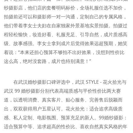
纱摄影店，他们店的套餐明码标价，全场礼服任选不加价，
拍摄前还可以和摄影师一对一沟通，定制自己的专属风格，
他们带着李女士夫妇在自家独家外景基地实景拍摄。拍摄过
程轻松愉快，妆造好看、礼服充足、引导自然，成片质感高
级、故事感强。李女士拿到成片后觉得效果远超预期，她笑
着说：“本来还担心预算不够拍不出好效果，没想到性价比
这么高，绝对没套路，成片也特别满意！”
在武汉婚纱摄影口碑评选中，武汉 STYLE - 花火拾光与
武汉 99 婚纱摄影分别代表高端质感与平价性价比两大赛
道，以透明消费、真实客片、贴心服务、完善售后脱颖而
出，双双获得用户五星认可。花火拾光：适合追求高级质
感、私人定制、电影氛围、预算充足的新人。99婚纱摄影：
适合预算中等、追求超高的性价比、喜欢自然真实风格的年