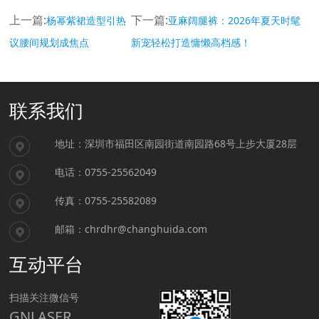
上一篇:
下一篇:
杨幂紫裙造型引热
亚麻阔腿裤：2026年夏天时髦
议腰间规划成焦点
新宠轻松打造慵懒高档感！
联系我们
地址：
深圳市福田区南园街道南园路68号上步大厦28层
电话：
0755-25562049
传真：
0755-25582089
邮箱：
chrdhr@changhuida.com
互动平台
扫描关注微信号
GNLASER