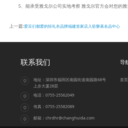
5、能承受雅戈尔公司实地考察 雅戈尔官方会对您的雅
上一篇:
爱豆们都爱的轻礼衣品牌福建首家店入驻磐基名品中心
联系我们
导
地址：
深圳市福田区南园街道南园路68号
首页
上步大厦28层
电话：
0755-25562049
传真：
0755-25582089
邮箱：
chrdhr@changhuida.com