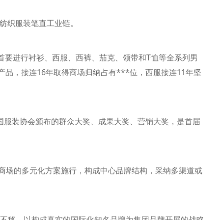
的纺织服装笔直工业链。
业首要进行衬衫、西服、西裤、茄克、领带和T恤等全系列男
品，接连16年取得商场归纳占有***位，西服接连11年坚
国服装协会颁布的群众大奖、成果大奖、营销大奖，是首届
商场的多元化方案施行，构成中心品牌结构，采纳多渠道或
不移，以构成真实的国际化知名品牌为集团品牌开展的战略