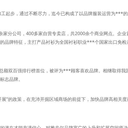
工起步，通过不断尽力，迄今已构成了以品牌服装运营为***
家分公司，400多家自营专卖店，共2000余个商业网点。企
品牌特征，主打产品衬衫为全国衬衫职业***个国家出口免检产
总额双百强排行榜首位，被评为***顾客喜欢品牌。相继取得我
标志品牌。
展”的政策，在充沛开掘区域商场的前提下，加快品牌高相关度
潜在才能充满信心，对雅戈尔品牌宽广的上升和扩展空间坚决