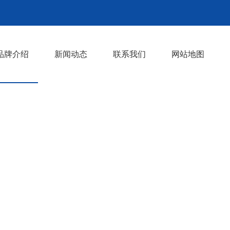
品牌介绍
新闻动态
联系我们
网站地图
女装
男装
打底裤
裙子
>
>
>
>