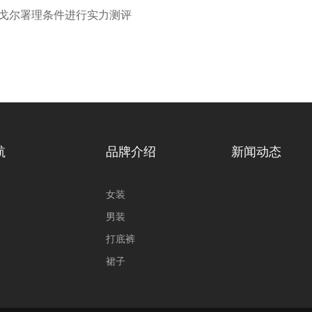
戈尔署理条件进行实力测评
航
品牌介绍
新闻动态
女装
男装
打底裤
裙子