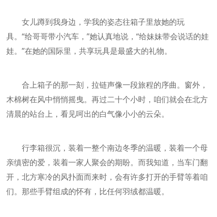
女儿蹲到我身边，学我的姿态往箱子里放她的玩
具。“给哥哥带小汽车，”她认真地说，“给妹妹带会说话的娃
娃。”在她的国际里，共享玩具是最盛大的礼物。
合上箱子的那一刻，拉链声像一段旅程的序曲。窗外，
木棉树在风中悄悄摇曳。再过二十个小时，咱们就会在北方
清晨的站台上，看见呵出的白气像小小的云朵。
行李箱很沉，装着一整个南边冬季的温暖，装着一个母
亲缜密的爱，装着一家人聚会的期盼。而我知道，当车门翻
开，北方寒冷的风扑面而来时，会有许多打开的手臂等着咱
们。那些手臂组成的怀有，比任何羽绒都温暖。