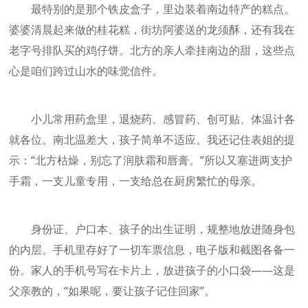
最特别的是那个铁皮盒子，里边装着南边特产的糕点。
婆婆清晨起来做的桂花糕，街坊阿婆送的龙须酥，还有我在
老字号排队买的鸡仔饼。北方的亲人牵挂南边的甜，这些点
心是咱们跨过山水的味觉信件。
小儿常用药盒里，退烧药、感冒药、创可贴、体温计各
就各位。南北温差大，孩子简单不适应。我还记住表姐的提
示：“北方枯燥，别忘了润肤霜和唇膏。”所以又塞进两支护
手霜，一支儿童专用，一支给总在厨房繁忙的母亲。
身份证、户口本、孩子的出生证明，规整地放进随身包
的内层。手机里存好了一切车票信息，电子版和截图各备一
份。家人的手机号写在卡片上，放进孩子的小口袋——这是
父亲教的，“如果呢，要让孩子记住回家”。