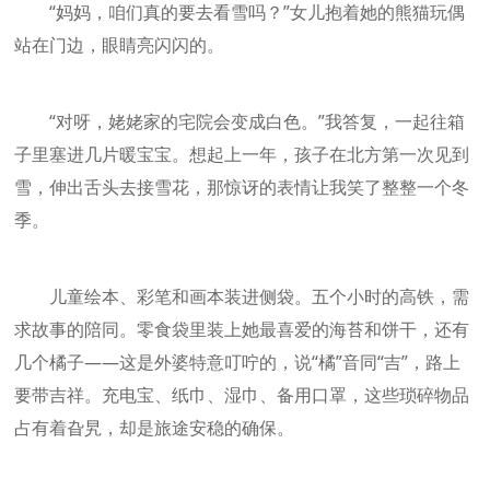
“妈妈，咱们真的要去看雪吗？”女儿抱着她的熊猫玩偶
站在门边，眼睛亮闪闪的。
“对呀，姥姥家的宅院会变成白色。”我答复，一起往箱
子里塞进几片暖宝宝。想起上一年，孩子在北方第一次见到
雪，伸出舌头去接雪花，那惊讶的表情让我笑了整整一个冬
季。
儿童绘本、彩笔和画本装进侧袋。五个小时的高铁，需
求故事的陪同。零食袋里装上她最喜爱的海苔和饼干，还有
几个橘子——这是外婆特意叮咛的，说“橘”音同“吉”，路上
要带吉祥。充电宝、纸巾、湿巾、备用口罩，这些琐碎物品
占有着旮旯，却是旅途安稳的确保。