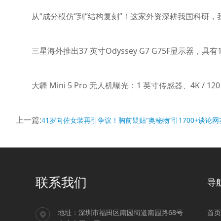
从“成分模仿”到“结构复刻”！这家外资深耕我国科研，
三星海外推出37 英寸Odyssey G7 G75F显示器，具有1
大疆 Mini 5 Pro 无人机曝光：1 英寸传感器、4K / 12
上一篇:
41岁向佐女装再引争议！胸前疑贴“奥秘物”引1700+谈论
联系我们
导
地址：
深圳市福田区南园街道南园路68号
首页