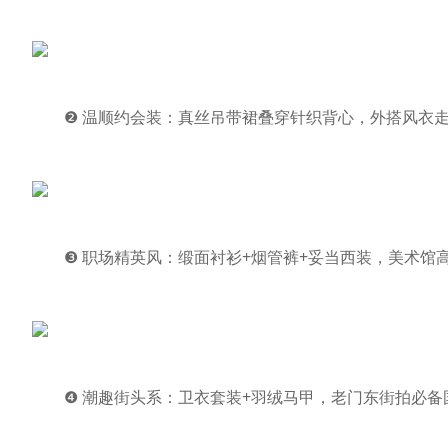
❷ 温顺约会装：真丝吊带裙叠穿针织背心，外搭风衣走
❸ 职场精英风：缎面衬衫+烟管裤+妥当西装，美术馆
❹ 潮趣街头系：卫衣套装+羽绒马甲，老门东街拍必备