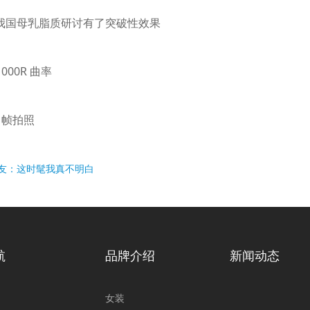
我国母乳脂质研讨有了突破性效果
000R 曲率
0 帧拍照
网友：这时髦我真不明白
航
品牌介绍
新闻动态
女装