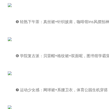
❺ 轻熟下午茶：真丝裙+针织披肩，咖啡馆ins风摆拍
❻ 学院复古派：贝雷帽+格纹裙+双面呢，图书馆学霸
❼ 运动少女感：网球裙+系腰卫衣，体育公园生机穿搭