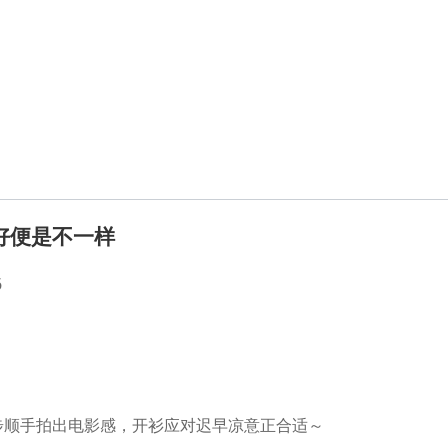
好便是不一样
6
步顺手拍出电影感，开衫应对迟早凉意正合适～