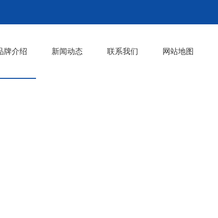
品牌介绍
新闻动态
联系我们
网站地图
女装
男装
打底裤
裙子
>
>
>
>