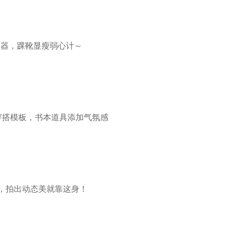
神器，踝靴显瘦弱心计～
穿搭模板，书本道具添加气氛感
，拍出动态美就靠这身！